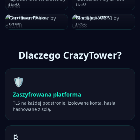
Live88
Live88
Carribean Poker
Blackjack VIP 3
Betsoft
Live88
Dlaczego CrazyTower?
🛡️
Zaszyfrowana platforma
TLS na każdej podstronie, izolowane konta, hasła
hashowane z solą.
₿