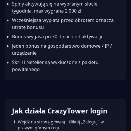
Spiny aktywują się na wybranym slocie
tygodnia, max wygrana 2 000 zł
Wcześniejsza wypłata przed obrotem oznacza
utratę bonusu
Bonus wygasa po 30 dniach od aktywacji
Jeden bonus na gospodarstwo domowe / IP /
urządzenie
Skrill i Neteller są wykluczone z pakietu
powitalnego
Jak działa CrazyTower login
Wejdź na stronę główną i kliknij „Zaloguj" w
prawym górnym rogu.