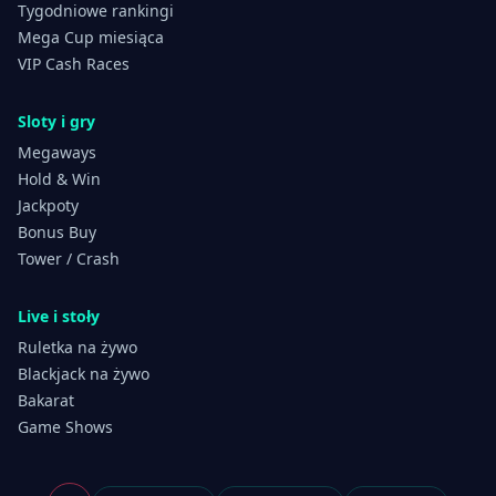
Tygodniowe rankingi
Mega Cup miesiąca
VIP Cash Races
Sloty i gry
Megaways
Hold & Win
Jackpoty
Bonus Buy
Tower / Crash
Live i stoły
Ruletka na żywo
Blackjack na żywo
Bakarat
Game Shows