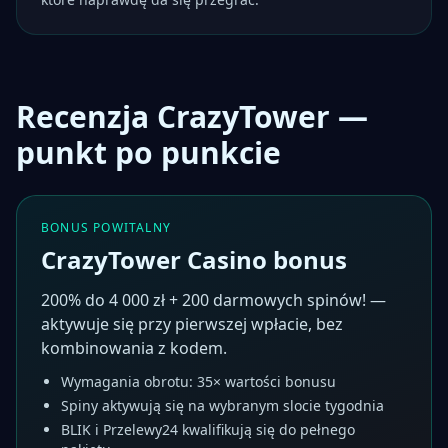
Recenzja CrazyTower —
punkt po punkcie
BONUS POWITALNY
CrazyTower Casino bonus
200% do 4 000 zł + 200 darmowych spinów! —
aktywuje się przy pierwszej wpłacie, bez
kombinowania z kodem.
Wymagania obrotu: 35× wartości bonusu
Spiny aktywują się na wybranym slocie tygodnia
BLIK i Przelewy24 kwalifikują się do pełnego