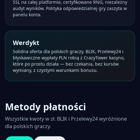
SSL na całej platformie, certyfikowane RNG, niezależny
audyt wyników. Polityka odpowiedzialnej gry zaszyta w
panelu konta.
Werdykt
Solidna oferta dla polskich graczy. BLIK, Przelewy24 i
błyskawiczne wypłaty PLN robią z CrazyTower kasyno,
które po prostu działa — bez czekania, bez kursów
wymiany, z czystymi warunkami bonusu.
Metody płatności
Wszystkie kwoty w zł. BLIK i Przelewy24 wyróżnione
dla polskich graczy.