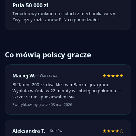
Pula 50 000 zł
Tygodniowy ranking na slotach z mechaniką wieży.
Zwycięzcy rozliczani w PLN co poniedziałek.
Co mówią polscy gracze
Maciej W.
★★★★★
— Warszawa
BLIK-iem 200 zł, dwa kliki w mBanku i już gram.
Wypłata wróciła w 22 minuty w sobotę po południu —
szczerze nie spodziewałem się.
Zweryfikowany gracz · 03 mar 2026
Aleksandra T.
★★★★☆
— Kraków