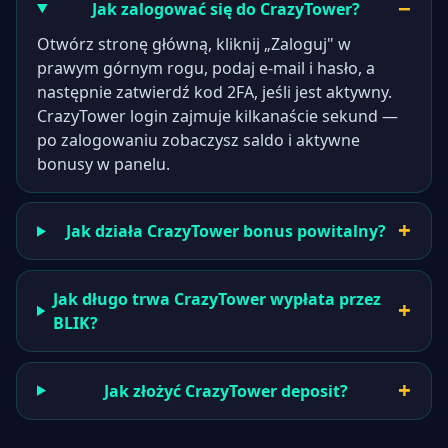
Jak zalogować się do CrazyTower?
Otwórz stronę główną, kliknij „Zaloguj" w
prawym górnym rogu, podaj e-mail i hasło, a
następnie zatwierdź kod 2FA, jeśli jest aktywny.
CrazyTower login zajmuje kilkanaście sekund —
po zalogowaniu zobaczysz saldo i aktywne
bonusy w panelu.
Jak działa CrazyTower bonus powitalny?
Jak długo trwa CrazyTower wypłata przez
BLIK?
Jak złożyć CrazyTower deposit?