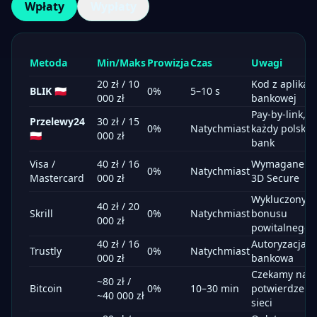
Wpłaty
Wypłaty
Metoda
Min/Maks
Prowizja
Czas
Uwagi
Wpłaty w zł
20 zł / 10
Kod z aplikacj
BLIK 🇵🇱
0%
5–10 s
000 zł
bankowej
Pay-by-link,
Przelewy24
30 zł / 15
0%
Natychmiast
każdy polski
🇵🇱
000 zł
bank
Visa /
40 zł / 16
Wymagane
0%
Natychmiast
Mastercard
000 zł
3D Secure
Wykluczony z
40 zł / 20
Skrill
0%
Natychmiast
bonusu
000 zł
powitalnego
40 zł / 16
Autoryzacja
Trustly
0%
Natychmiast
000 zł
bankowa
Czekamy na
~80 zł /
Bitcoin
0%
10–30 min
potwierdzeni
~40 000 zł
sieci