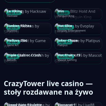
Vegas Blitz Hold And
Le Viking
Win
High RTP
Jackpot
Hacksaw
Penguin King
Sunken Riches
Hot Slice
Popular
Bonus Buy
Skywind
Evoplay Entertainment
Helluva Slot
Joker Chase
Popular
High RTP
Game Art
Platipus
Triple Cash or Crash
Hot Fruit x 15
Jackpot
Bonus Buy
Betsoft
Mascot Gaming
CrazyTower live casino —
stoły rozdawane na żywo
Speed Auto Roulette
Baccarat 1