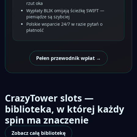
rzut oka
Wypłaty BLIK omijają ścieżkę SWIFT —
pieniądze są szybciej
Polskie wsparcie 24/7 w razie pytań o
płatność
Pełen przewodnik wpłat →
CrazyTower slots —
biblioteka, w której każdy
spin ma znaczenie
Zobacz całą bibliotekę